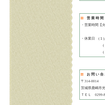
営 業 時 間 
・営業時間【火
【日・祝月
・休業日 (１
(２)年
(３)その
お 問 い 合 
〒314-0014
茨城県鹿嶋市
ＴＥＬ 0299-8