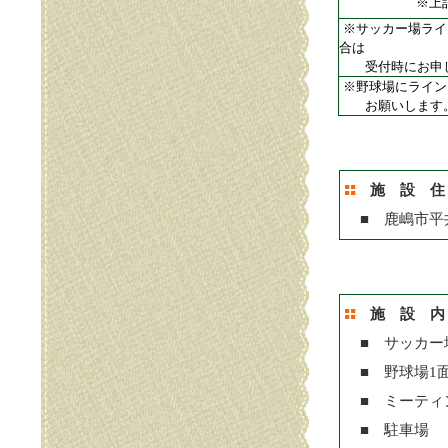
※上
※サッカー場ライ
合は
受付時にお申し
※野球場にライン
お願いします
施 設 住
■ 鹿嶋市平井2
施 設 内
■ サッカー
■ 野球場1
■ ミーティ
■ 駐車場