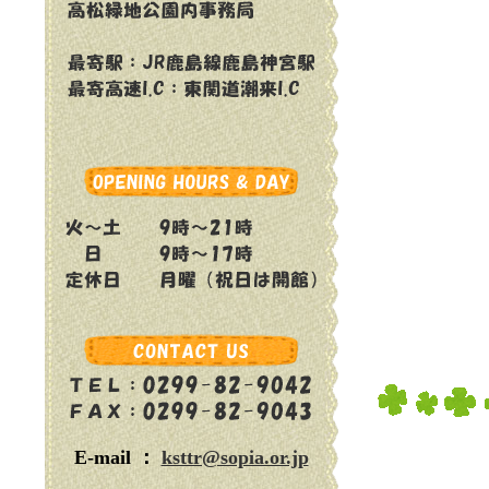
E-mail ：
ksttr@sopia.or.jp