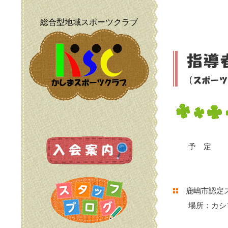
総合型地域スポーツクラブ
予 定
鹿嶋市認定ス
場所：カシマ