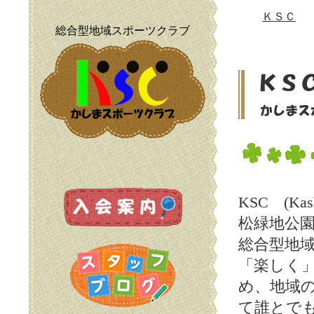
ＫＳＣ
総合型地域スポーツクラブ
KSC (Ka
松緑地公
総合型地
「楽しく
め、地域
て誰とで