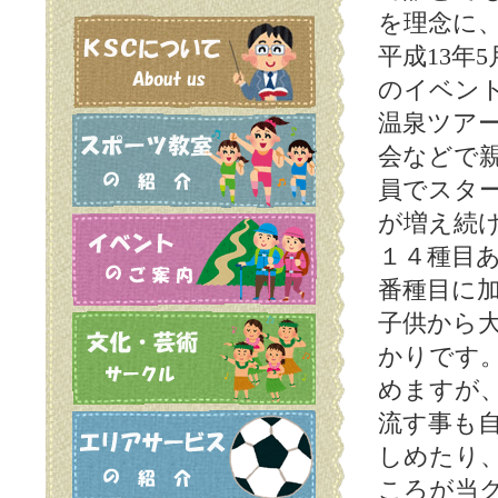
を理念に
平成13年
のイベン
温泉ツア
会などで親
員でスター
が増え続
１４種目
番種目に
子供から
かりです
めますが
流す事も
しめたり
ころが当