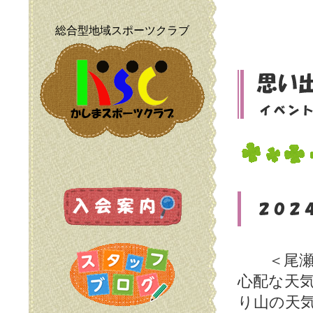
総合型地域スポーツクラブ
＜尾瀬ハ
心配な天
り山の天