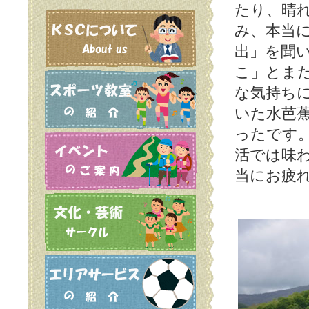
たり、晴
み、本当
出」を聞
こ」とま
な気持ち
いた水芭
ったです
活では味
当にお疲