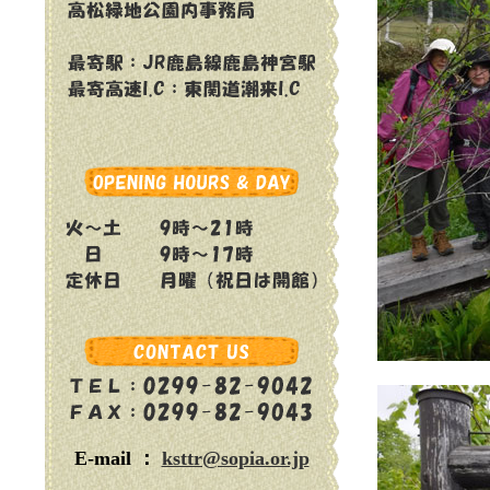
E-mail ：
ksttr@sopia.or.jp