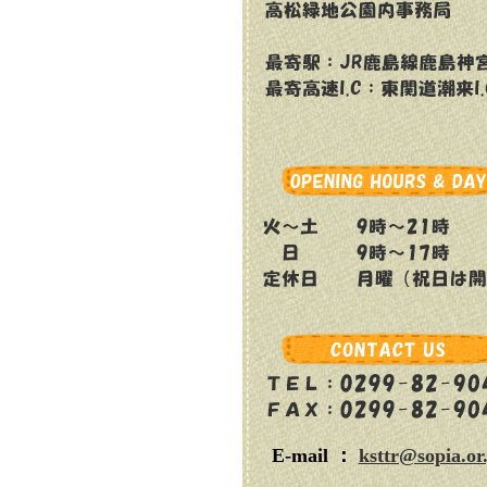
E-mail ：
ksttr@sopia.or