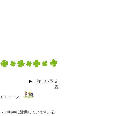
▶
詳しい予 定
表
園内ＧＧコース
～11時半に活動しています。公